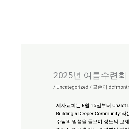
콘
텐
츠
로
건
너
뛰
기
2025년 여름수련회
/
Uncategorized
/ 글쓴이
dcfmont
제자교회는 8월 15일부터 Chale
Building a Deeper Com
주님의 말씀을 들으며 성도의 교제