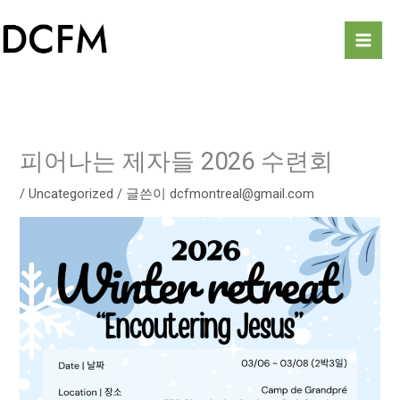
콘
Mai
텐
Men
츠
로
건
너
뛰
피어나는 제자들 2026 수련회
기
/
Uncategorized
/ 글쓴이
dcfmontreal@gmail.com